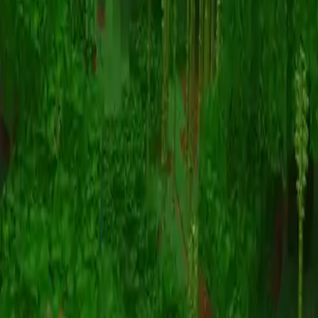
动画
(S I W R F V)