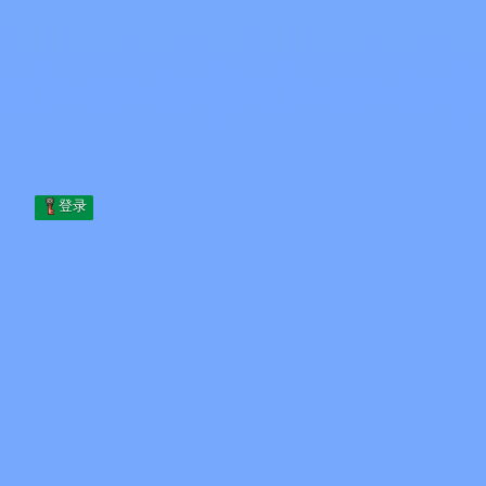
Skip to content
跳至内容
Minecraft.How
服务器
皮肤
论坛
博客
工具
登录
首页