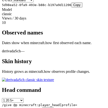
5d98ea52-0fa9-493e-b88c-b197a9d11206
Copy
Model
classic
Views / 30 days
10
Observed names
Dates show when minecraft.how first observed each name.
derivadaSch
—
Skin history
History grows as minecraft.how observes profile changes.
Head command
/give @p minecraft:player_head[profile=