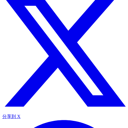
分享到 X