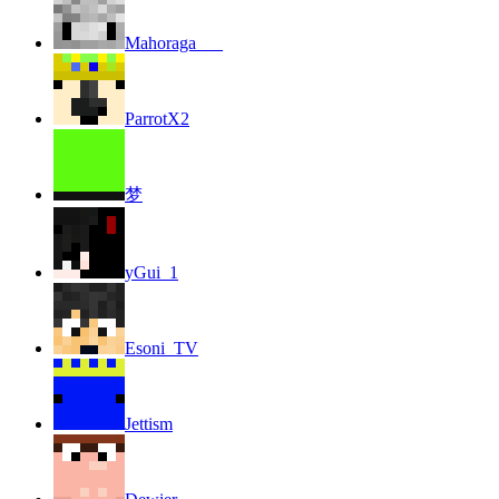
Mahoraga___
ParrotX2
梦
yGui_1
Esoni_TV
Jettism