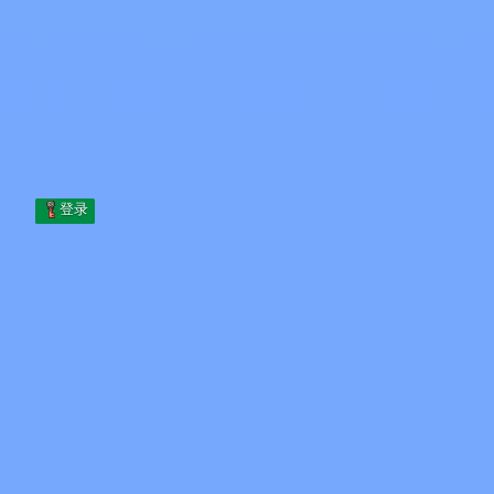
Skip to content
跳至内容
Minecraft.How
服务器
皮肤
论坛
博客
工具
登录
首页