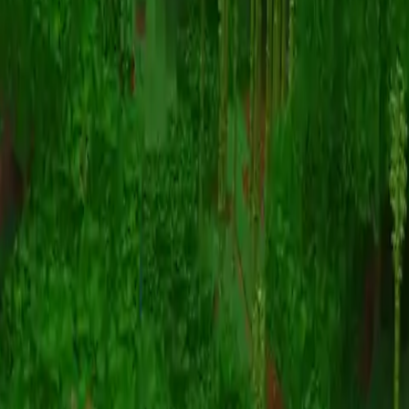
动画
(S I W R F V)