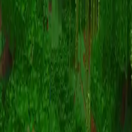
动画
(S I W R F V)