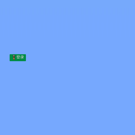
Skip to content
跳至内容
Minecraft.How
服务器
皮肤
论坛
博客
工具
登录
首页