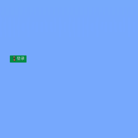
Skip to content
跳至内容
Minecraft.How
服务器
皮肤
论坛
博客
工具
登录
首页