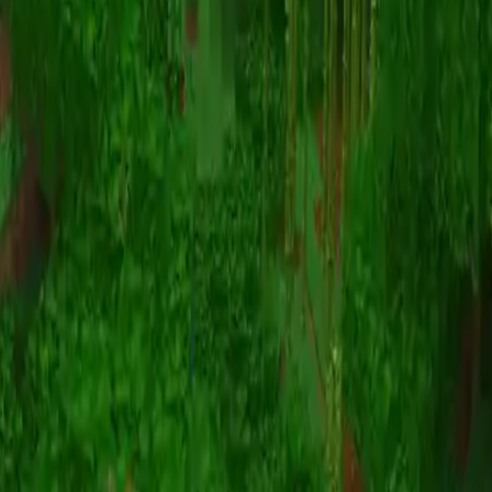
动画
(S I W R F V)