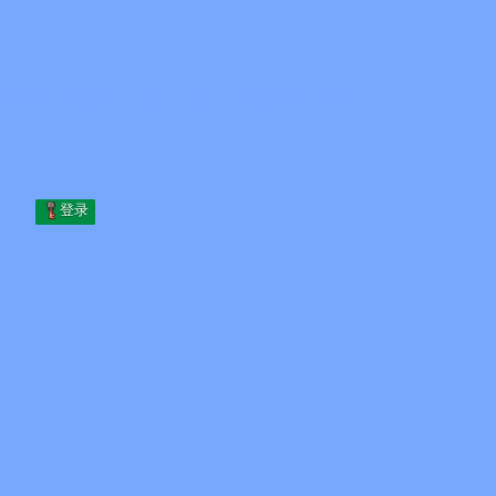
Skip to content
跳至内容
Minecraft.How
服务器
皮肤
论坛
博客
工具
登录
首页