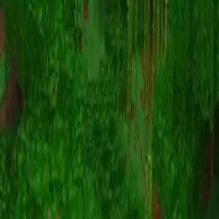
动画
(S I W R F V)