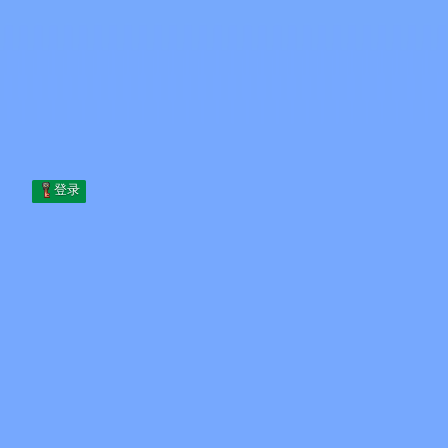
Skip to content
跳至内容
Minecraft.How
服务器
皮肤
论坛
博客
工具
登录
首页