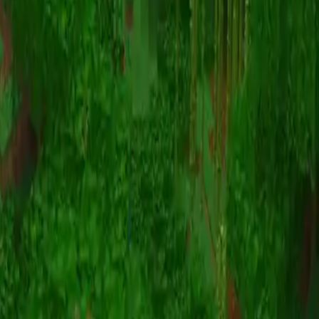
动画
(S I W R F V)