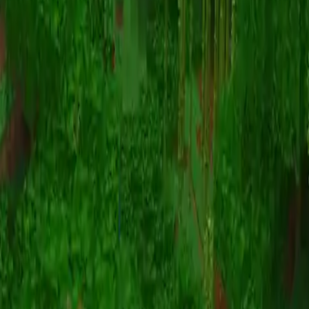
动画
(S I W R F V)