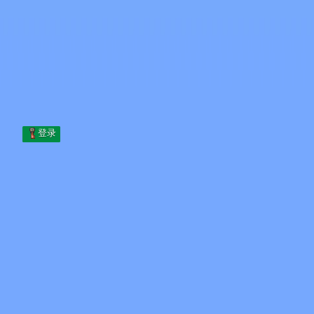
Skip to content
跳至内容
Minecraft.How
服务器
皮肤
论坛
博客
工具
登录
首页