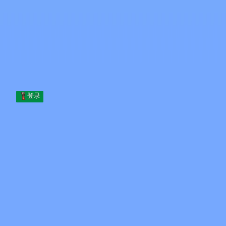
Skip to content
跳至内容
Minecraft.How
服务器
皮肤
论坛
博客
工具
登录
首页