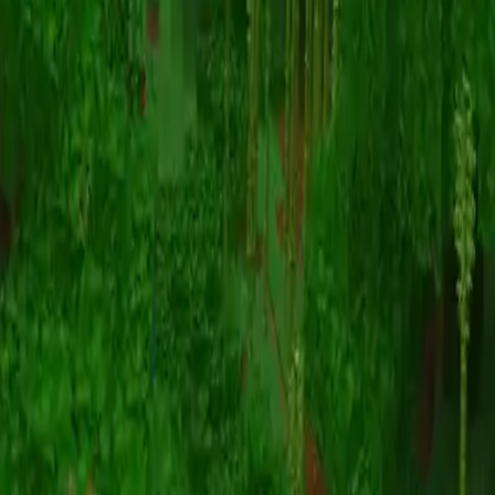
动画
(S I W R F V)