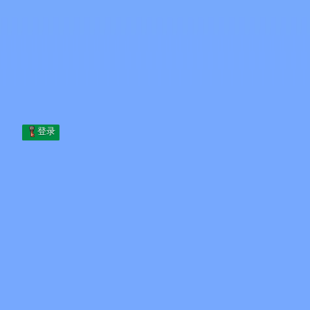
Skip to content
跳至内容
Minecraft.How
服务器
皮肤
论坛
博客
工具
登录
首页