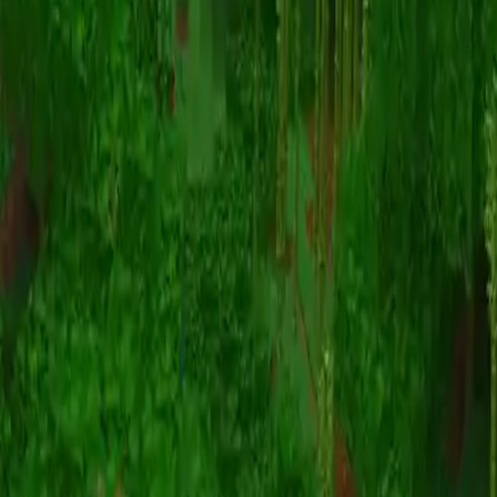
动画
(S I W R F V)