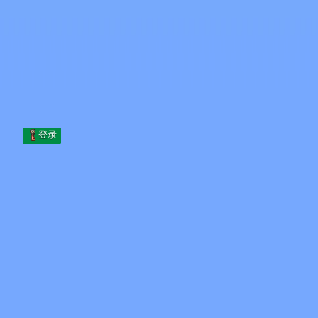
Skip to content
跳至内容
Minecraft.How
服务器
皮肤
论坛
博客
工具
登录
首页