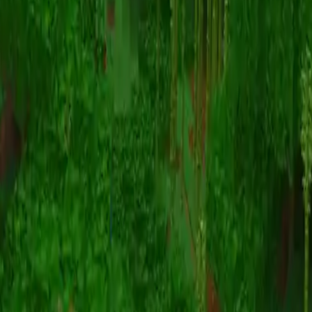
动画
(S I W R F V)