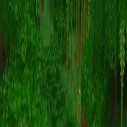
动画
(S I W R F V)