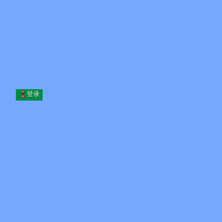
Skip to content
跳至内容
Minecraft.How
服务器
皮肤
论坛
博客
工具
登录
首页