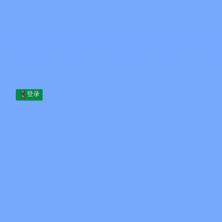
Skip to content
跳至内容
Minecraft.How
服务器
皮肤
论坛
博客
工具
登录
首页