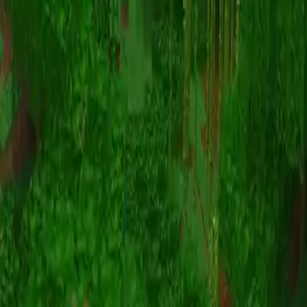
动画
(S I W R F V)