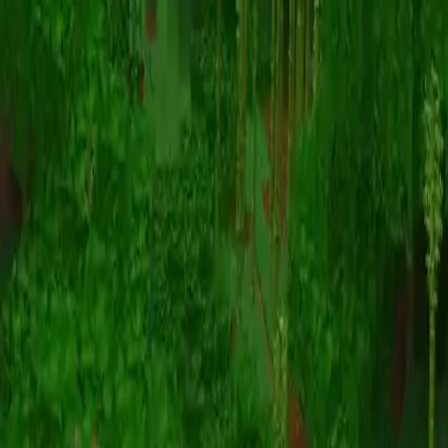
动画
(S I W R F V)