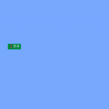
Skip to content
跳至内容
Minecraft.How
服务器
皮肤
论坛
博客
工具
登录
首页