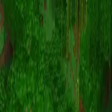
动画
(S I W R F V)