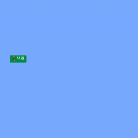
Skip to content
跳至内容
Minecraft.How
服务器
皮肤
论坛
博客
工具
登录
首页