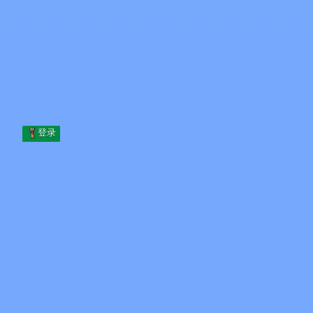
Skip to content
跳至内容
Minecraft.How
服务器
皮肤
论坛
博客
工具
登录
首页