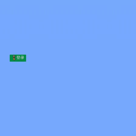
Skip to content
跳至内容
Minecraft.How
服务器
皮肤
论坛
博客
工具
登录
首页