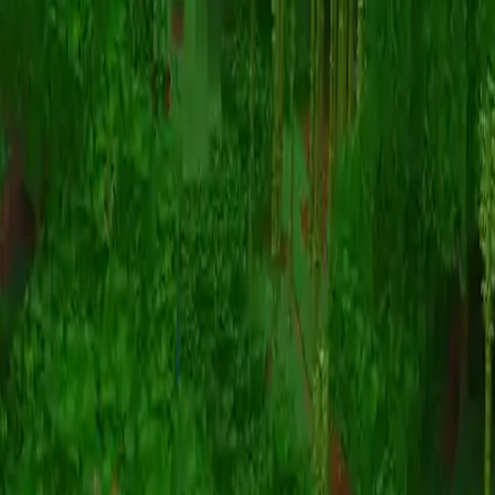
动画
(S I W R F V)