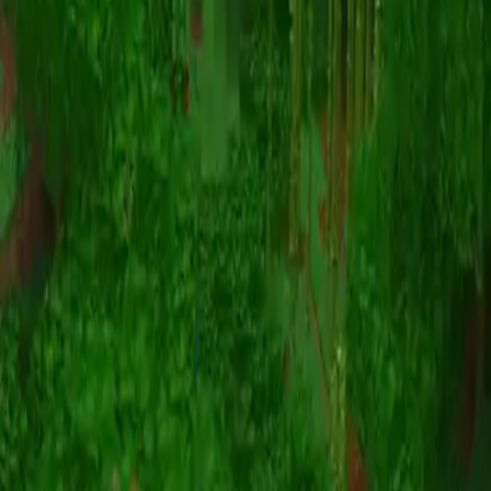
动画
(S I W R F V)