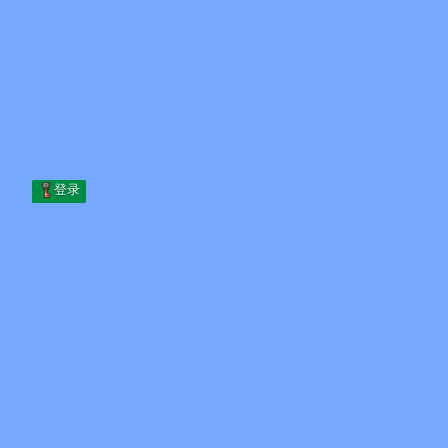
Skip to content
跳至内容
Minecraft.How
服务器
皮肤
论坛
博客
工具
登录
首页