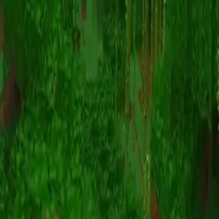
动画
(S I W R F V)