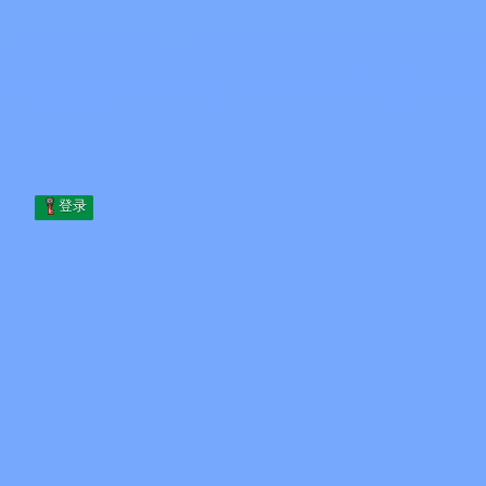
Skip to content
跳至内容
Minecraft.How
服务器
皮肤
论坛
博客
工具
登录
首页