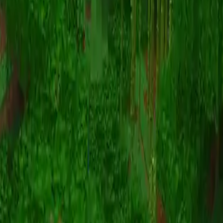
动画
(S I W R F V)