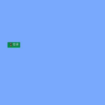
Skip to content
跳至内容
Minecraft.How
服务器
皮肤
论坛
博客
工具
登录
首页