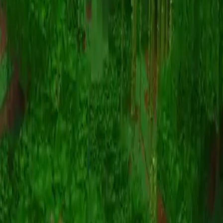
动画
(S I W R F V)