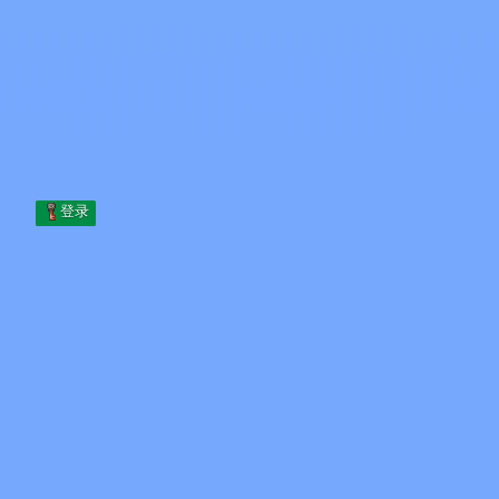
Skip to content
跳至内容
Minecraft.How
服务器
皮肤
论坛
博客
工具
登录
首页