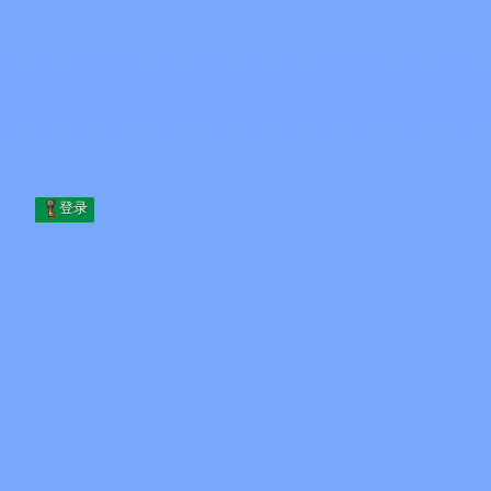
Skip to content
跳至内容
Minecraft.How
服务器
皮肤
论坛
博客
工具
登录
首页