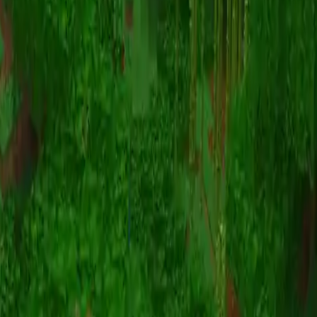
动画
(S I W R F V)