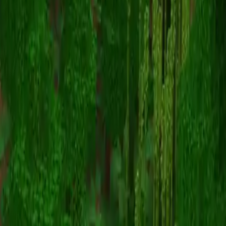
ItzRealMe0
返回皮肤列表